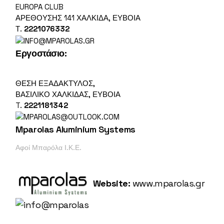
EUROPA CLUB
ΑΡΕΘΟΎΣΗΣ 141 ΧΑΛΚΊΔΑ, ΕΎΒΟΙΑ
Τ.
2221076332
Εργοστάσιο
:
ΘΕΣΗ ΕΞΑΔΑΚΤΥΛΟΣ,
ΒΑΣΙΛΙΚΌ ΧΑΛΚΙΔΑΣ, ΕΎΒΟΙΑ
T.
2221181342
Mparolas Aluminium Systems
Αφοί Μπαρόλα Ι.Κ.Ε.
Website:
www.mparolas.gr