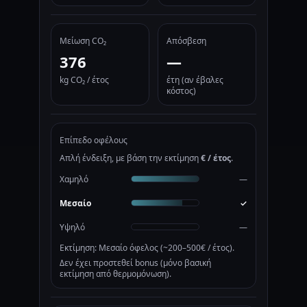
Μείωση CO₂
Απόσβεση
376
—
kg CO₂ / έτος
έτη (αν έβαλες
κόστος)
Επίπεδο οφέλους
Απλή ένδειξη, με βάση την εκτίμηση
€ / έτος
.
Χαμηλό
—
Μεσαίο
✓
Υψηλό
—
Εκτίμηση: Μεσαίο όφελος (~200–500€ / έτος).
Δεν έχει προστεθεί bonus (μόνο βασική
εκτίμηση από θερμομόνωση).