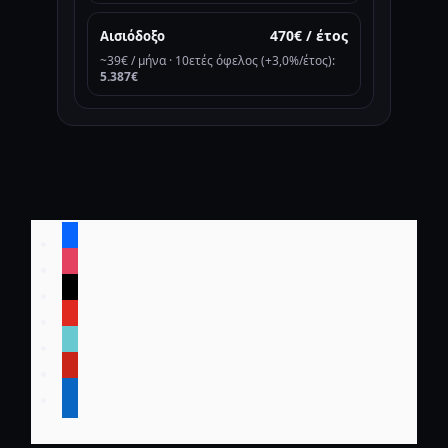
470€ / έτος
Αισιόδοξο
~39€ / μήνα · 10ετές όφελος (+3,0%/έτος):
5.387€