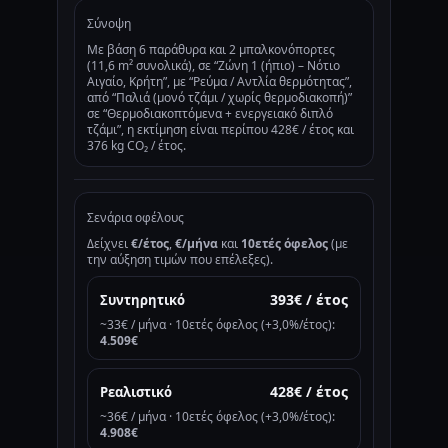
Σύνοψη
Με βάση 6 παράθυρα και 2 μπαλκονόπορτες
(11,6 m² συνολικά), σε “Ζώνη 1 (ήπιο) – Νότιο
Αιγαίο, Κρήτη”, με “Ρεύμα / Αντλία θερμότητας”,
από “Παλιά (μονό τζάμι / χωρίς θερμοδιακοπή)”
σε “Θερμοδιακοπτόμενα + ενεργειακό διπλό
τζάμι”, η εκτίμηση είναι περίπου 428€ / έτος και
376 kg CO₂ / έτος.
Σενάρια οφέλους
Δείχνει
€/έτος
,
€/μήνα
και
10ετές όφελος
(με
την αύξηση τιμών που επέλεξες).
393€ / έτος
Συντηρητικό
~33€ / μήνα · 10ετές όφελος (+3,0%/έτος):
4.509€
428€ / έτος
Ρεαλιστικό
~36€ / μήνα · 10ετές όφελος (+3,0%/έτος):
4.908€