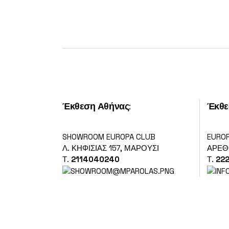
Έκθεση Αθήνας
:
Έκθε
SHOWROOM EUROPA CLUB
EURO
Λ. ΚΗΦΙΣΊΑΣ 157, ΜΑΡΟΎΣΙ
ΑΡΕΘΟ
Τ.
2114040240
Τ.
22