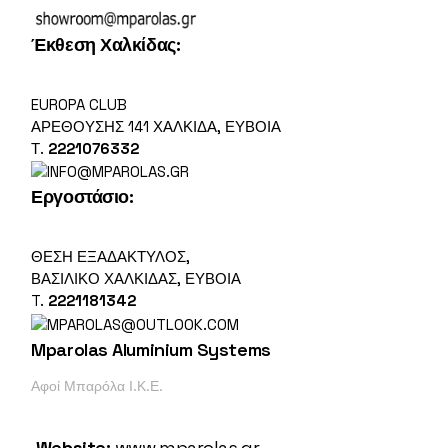
Έκθεση Χαλκίδας:
EUROPA CLUB
ΑΡΕΘΟΎΣΗΣ 141 ΧΑΛΚΊΔΑ, ΕΎΒΟΙΑ
Τ.
2221076332
Εργοστάσιο
:
ΘΕΣΗ ΕΞΑΔΑΚΤΥΛΟΣ,
ΒΑΣΙΛΙΚΌ ΧΑΛΚΙΔΑΣ, ΕΎΒΟΙΑ
T.
2221181342
Mparolas Aluminium Systems
Αφοί Μπαρόλα Ι.Κ.Ε.
Website:
www.mparolas.gr